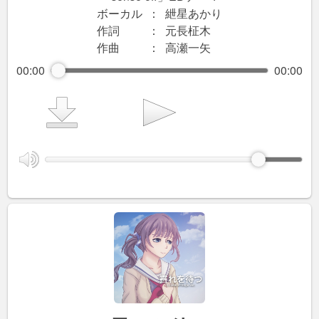
ボーカル
：
紲星あかり
作詞
：
元長柾木
作曲
：
高瀬一矢
00:00
00:00