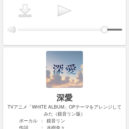
深愛
TVアニメ「WHITE ALBUM」OPテーマをアレンジして
みた（鏡音リン版）
ボーカル
：
鏡音リン
作詞
：
水樹奈々