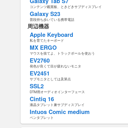
Galaxy Tab S7
コンテンツ鑑賞板、ときどきサブディスプレイ
Galaxy S23
普段持ち歩いている携帯電話
周辺機器
Apple Keyboard
私を育てたキーボード
MX ERGO
マウスを捨てよ、トラックボールを使おう
EV2760
発色が良くて目が疲れないモニタ
EV2451
サブモニタとしては及第点
SSL2
DTM用オーディオインターフェース
Cintiq 16
液晶タブレット兼サブディスプレイ
Intuos Comic medium
ペンタブレット